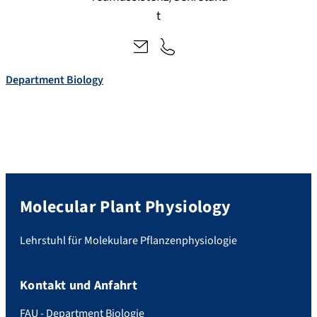
a.
3
t
zi
1
er
8
er
5
@
Department Biology
-
fa
2
u.
8
d
2
e
1
2
Molecular Plant Physiology
Lehrstuhl für Molekulare Pflanzenphysiologie
Kontakt und Anfahrt
FAU - Department Biologie