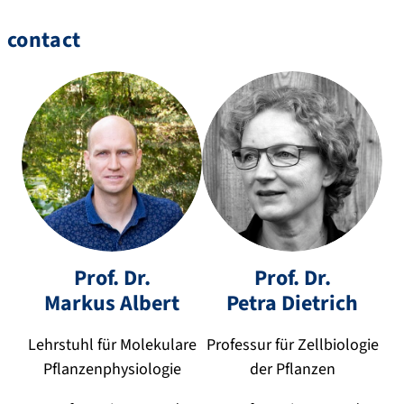
contact
Prof. Dr.
Prof. Dr.
Markus
Albert
Petra
Dietrich
+
+
m
4
p
4
Lehrstuhl für Molekulare
Professur für Zellbiologie
ar
9
et
9
Pflanzenphysiologie
der Pflanzen
k
9
ra
9
u