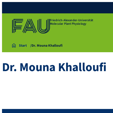
Friedrich-Alexander-Universität
Molecular Plant Physiology
Start
Dr. Mouna Khalloufi
Dr.
Mouna
Khalloufi