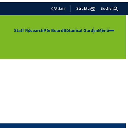
Struktur
Suchen
FAU.de
Staff
Research
Pin Board
Botanical Garden
Menü