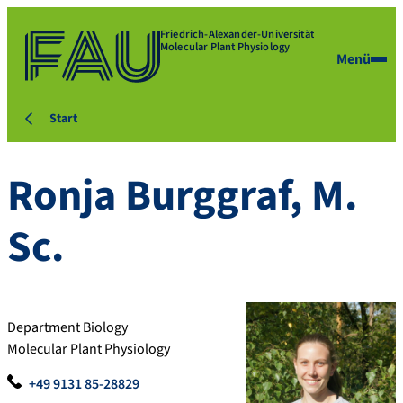
Friedrich-Alexander-Universität
Molecular Plant Physiology
Menü
Start
Ronja
Burggraf
,
M.
Sc.
Department Biology
Molecular Plant Physiology
+49 9131 85-28829